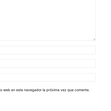
Nombre:
Correo
electróni
Sitio
web:
itio web en este navegador la próxima vez que comente.