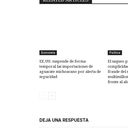
Economía
Política
EE.UU. suspende de forma
El saqueo p
temporal las importaciones de
complicida
aguacate michoacano por alerta de
fraude del 
seguridad
multimillon
frente al a
DEJA UNA RESPUESTA