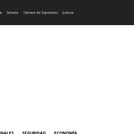
ía
Senado
Cámara de Diputados
Justicia
ONALES
SEGURIDAD
ECONOMÍA