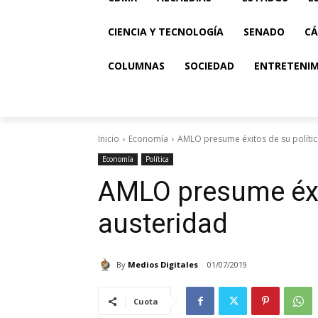
CIENCIA Y TECNOLOGÍA
SENADO
CÁ
COLUMNAS
SOCIEDAD
ENTRETENI
Inicio
Economía
AMLO presume éxitos de su polític
Economía
Política
AMLO presume éxit
austeridad
By
Medios Digitales
01/07/2019
Cuota