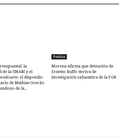
Política
resupuestal, la
Morena afirma que detención de
d de la UNAM y el
Ernesto Ruffo deriva de
seudoarte: el dispendio
investigación exhaustiva de la FGR
ario de Mathias Goeritz
bandono de la...