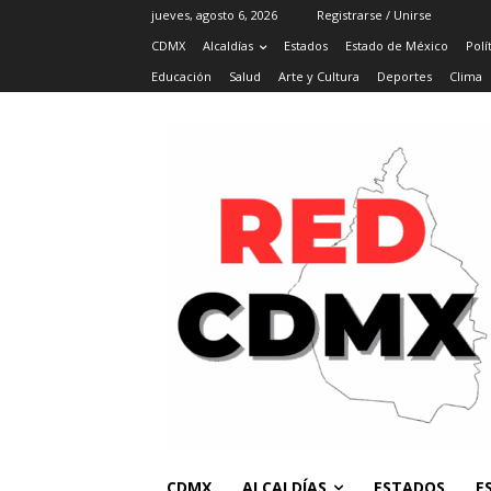
jueves, agosto 6, 2026
Registrarse / Unirse
CDMX
Alcaldías
Estados
Estado de México
Polí
Educación
Salud
Arte y Cultura
Deportes
Clima
CDMX
ALCALDÍAS
ESTADOS
E