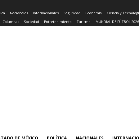
tica
Nacionales
Internacionales
Seguridad
Economía
Ciencia y Tecnolog
Columnas
Sociedad
Entretenimiento
Turismo
MUNDIAL DE FÚTBOL 2026
STADO DE MÉXICO
POLÍTICA
NACIONALES
INTERNACI