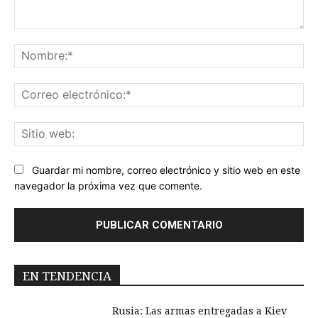
Comentario:
No
Co
ele
Sit
we
Guardar mi nombre, correo electrónico y sitio web en este
navegador la próxima vez que comente.
EN TENDENCIA
Rusia: Las armas entregadas a Kiev