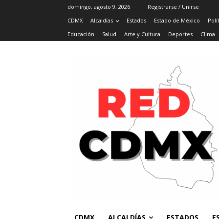
domingo, agosto 9, 2026
Registrarse / Unirse
CDMX
Alcaldías
Estados
Estado de México
Polí
Educación
Salud
Arte y Cultura
Deportes
Clima
CDMX
ALCALDÍAS
ESTADOS
E