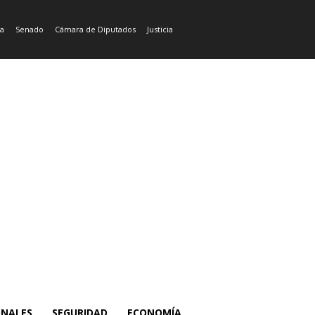
ía
Senado
Cámara de Diputados
Justicia
ONALES
SEGURIDAD
ECONOMÍA