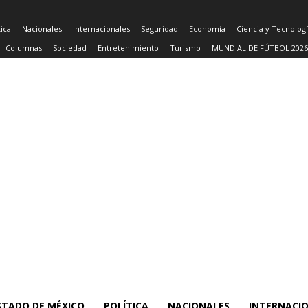
tica
Nacionales
Internacionales
Seguridad
Economía
Ciencia y Tecnolog
Columnas
Sociedad
Entretenimiento
Turismo
MUNDIAL DE FÚTBOL 2026
STADO DE MÉXICO
POLÍTICA
NACIONALES
INTERNACI