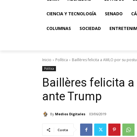
CIENCIA Y TECNOLOGÍA
SENADO
CÁ
COLUMNAS
SOCIEDAD
ENTRETENI
Inicio
Política
Baillères felicita a AMLO por su post
Política
Baillères felicita
ante Trump
By
Medios Digitales
03/06/2019
Cuota