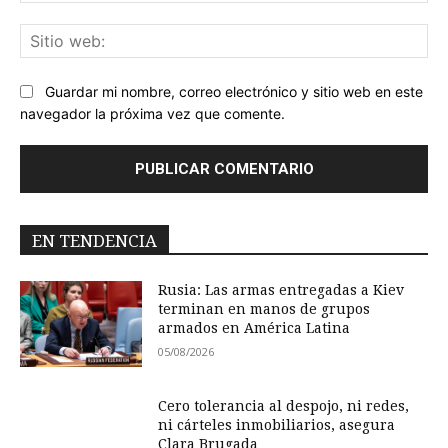
Sit
we
Guardar mi nombre, correo electrónico y sitio web en este
navegador la próxima vez que comente.
EN TENDENCIA
Rusia: Las armas entregadas a Kiev
terminan en manos de grupos
armados en América Latina
05/08/2026
Cero tolerancia al despojo, ni redes,
ni cárteles inmobiliarios, asegura
Clara Brugada