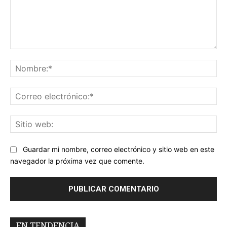
Comentario:
No
Co
ele
Sit
we
Guardar mi nombre, correo electrónico y sitio web en este
navegador la próxima vez que comente.
EN TENDENCIA