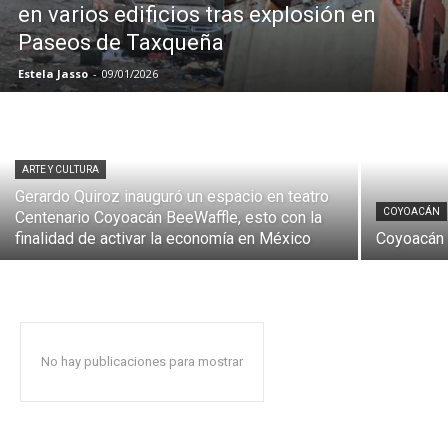
en varios edificios tras explosión en
Paseos de Taxqueña
Estela Jasso
-
09/01/2026
ARTE Y CULTURA
Gerardo Quiroz inauguró un espacio en teatro
COYOACÁN
Centenario Coyoacán BeeWaffle, esto con la
finalidad de activar la economía en México
Coyoacán 
No hay publicaciones para mostrar