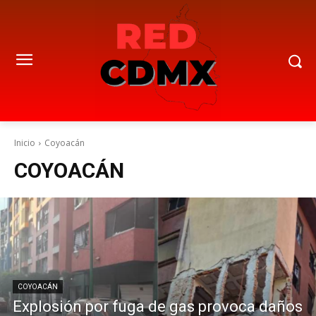
Inicio
Coyoacán
COYOACÁN
COYOACÁN
Explosión por fuga de gas provoca daños