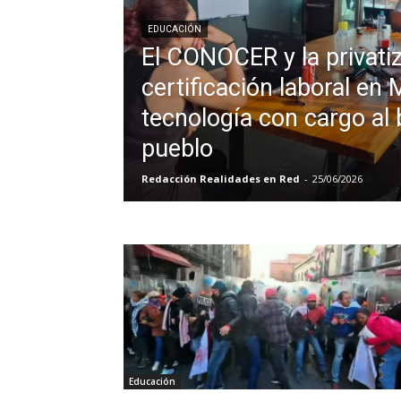
EDUCACIÓN
El CONOCER y la privatiz
certificación laboral en 
tecnología con cargo al b
pueblo
Redacción Realidades en Red
-
25/06/2026
Educación