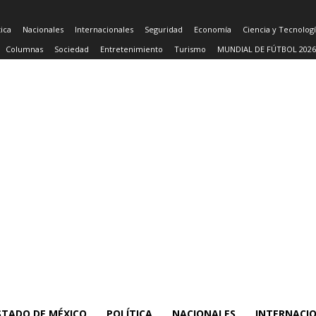
tica
Nacionales
Internacionales
Seguridad
Economía
Ciencia y Tecnolog
Columnas
Sociedad
Entretenimiento
Turismo
MUNDIAL DE FÚTBOL 2026
STADO DE MÉXICO
POLÍTICA
NACIONALES
INTERNACI