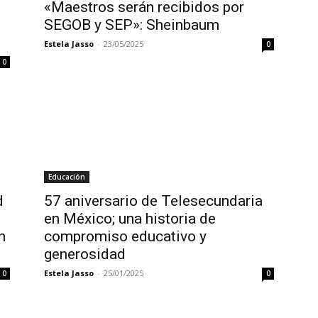
«Maestros serán recibidos por
SEGOB y SEP»: Sheinbaum
Estela Jasso
-
23/05/2025
0
0
Educación
d
57 aniversario de Telesecundaria
en México; una historia de
n
compromiso educativo y
generosidad
Estela Jasso
-
25/01/2025
0
0