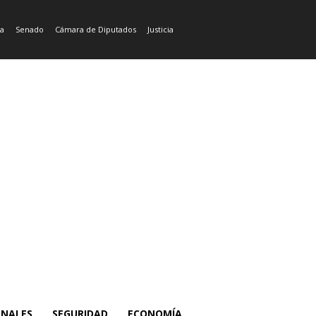
ía
Senado
Cámara de Diputados
Justicia
ONALES
SEGURIDAD
ECONOMÍA