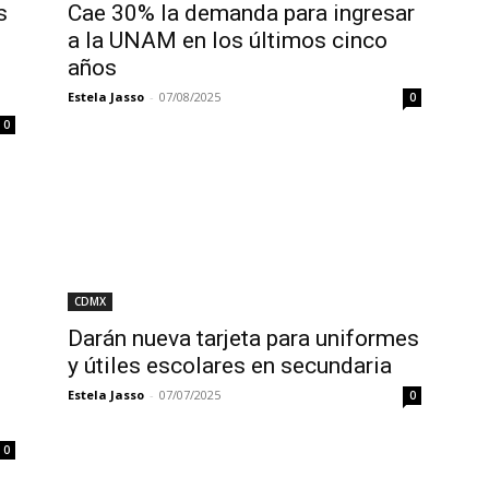
s
Cae 30% la demanda para ingresar
a la UNAM en los últimos cinco
años
Estela Jasso
-
07/08/2025
0
0
CDMX
Darán nueva tarjeta para uniformes
y útiles escolares en secundaria
Estela Jasso
-
07/07/2025
0
0