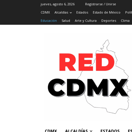
jueves, agosto 6, 2026
Registrarse / Unirse
CDMX
Alcaldías
Estados
Estado de México
Polí
Educación
Salud
Arte y Cultura
Deportes
Clima
CDMX
ALCALDÍAS
ESTADOS
E