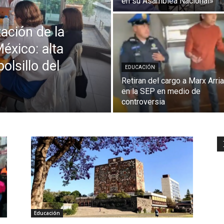
en su Asamblea Nacional»
ación de la
México: alta
olsillo del
EDUCACIÓN
Retiran del cargo a Marx Arri
en la SEP en medio de
controversia
Educación