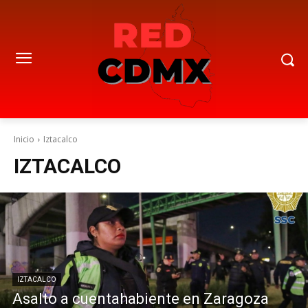
Inicio
Iztacalco
IZTACALCO
IZTACALCO
Asalto a cuentahabiente en Zaragoza