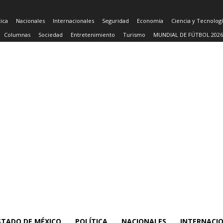
tica
Nacionales
Internacionales
Seguridad
Economía
Ciencia y Tecnolog
Columnas
Sociedad
Entretenimiento
Turismo
MUNDIAL DE FÚTBOL 2026
STADO DE MÉXICO
POLÍTICA
NACIONALES
INTERNACI