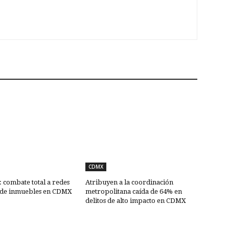
CDMX
combate total a redes
Atribuyen a la coordinación
 de inmuebles en CDMX
metropolitana caída de 64% en
delitos de alto impacto en CDMX