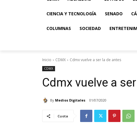
CIENCIA Y TECNOLOGÍA
SENADO
CÁ
COLUMNAS
SOCIEDAD
ENTRETENI
Inicio
CDMX
Cdmx vuelve a ser la de antes
CDMX
Cdmx vuelve a ser
By
Medios Digitales
01/07/2020
Cuota