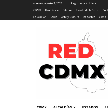
viernes, agosto 7, 2026
Registrarse / Unirse
CDMX
Alcaldías
Estados
Estado de México
Polí
Educación
Salud
Arte y Cultura
Deportes
Clima
CDMX
ALCALDÍAS
ESTADOS
E