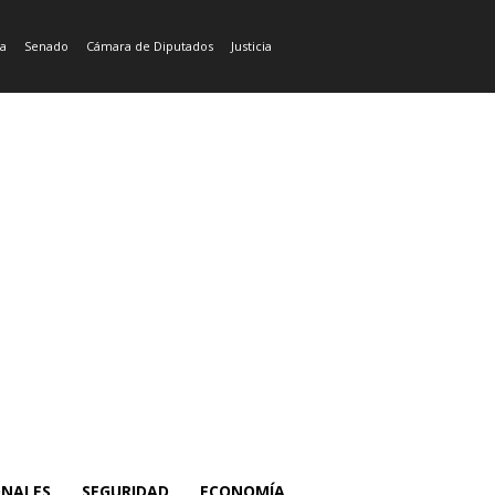
ía
Senado
Cámara de Diputados
Justicia
ONALES
SEGURIDAD
ECONOMÍA