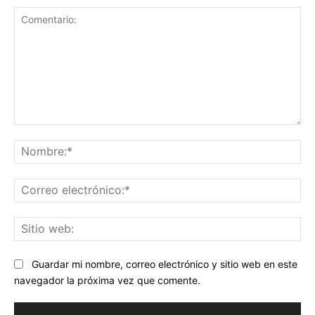
Comentario:
No
Co
ele
Sit
we
Guardar mi nombre, correo electrónico y sitio web en este
navegador la próxima vez que comente.