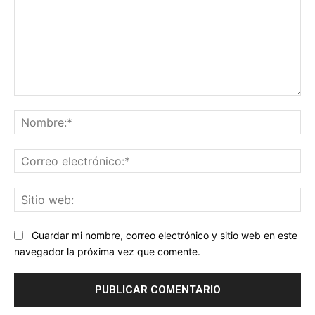
Comentario:
No
Co
ele
Sit
we
Guardar mi nombre, correo electrónico y sitio web en este
navegador la próxima vez que comente.