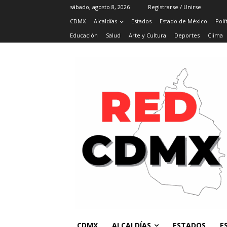
sábado, agosto 8, 2026
Registrarse / Unirse
CDMX
Alcaldías
Estados
Estado de México
Polí
Educación
Salud
Arte y Cultura
Deportes
Clima
CDMX
ALCALDÍAS
ESTADOS
E