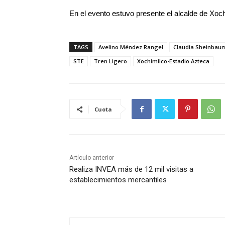
En el evento estuvo presente el alcalde de Xoc
TAGS
Avelino Méndez Rangel
Claudia Sheinbau
STE
Tren Ligero
Xochimilco-Estadio Azteca
Cuota
Artículo anterior
Realiza INVEA más de 12 mil visitas a
establecimientos mercantiles