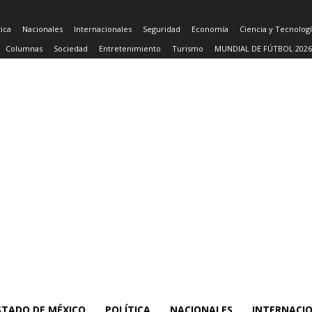
tica
Nacionales
Internacionales
Seguridad
Economía
Ciencia y Tecnolog
Columnas
Sociedad
Entretenimiento
Turismo
MUNDIAL DE FÚTBOL 2026
STADO DE MÉXICO
POLÍTICA
NACIONALES
INTERNACI