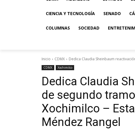
CIENCIA Y TECNOLOGÍA
SENADO
CÁ
COLUMNAS
SOCIEDAD
ENTRETENI
Inicio
CDMX
Dedica Claudia Sheinbaum reactivación
CDMX
Xochimilco
Dedica Claudia S
de segundo tramo 
Xochimilco – Esta
Méndez Rangel