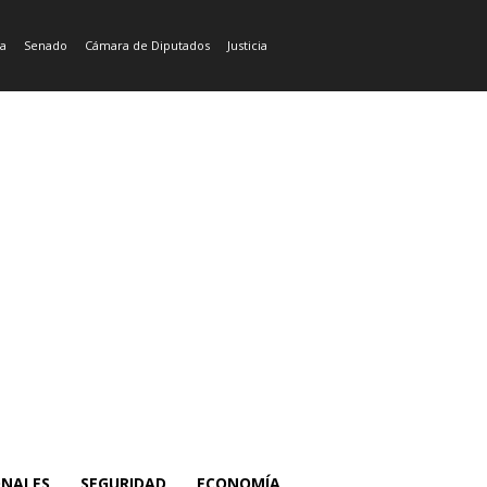
ía
Senado
Cámara de Diputados
Justicia
ONALES
SEGURIDAD
ECONOMÍA