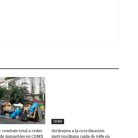
CDMX
combate total a redes
Atribuyen a la coordinación
 de inmuebles en CDMX
metropolitana caída de 64% en