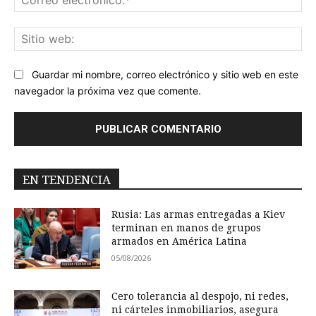
ele
Sit
we
Guardar mi nombre, correo electrónico y sitio web en este
navegador la próxima vez que comente.
EN TENDENCIA
Rusia: Las armas entregadas a Kiev
terminan en manos de grupos
armados en América Latina
05/08/2026
Cero tolerancia al despojo, ni redes,
ni cárteles inmobiliarios, asegura