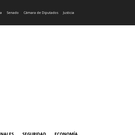
ía
Senado
Cámara de Diputados
Justicia
ONALES
SEGURIDAD
ECONOMÍA