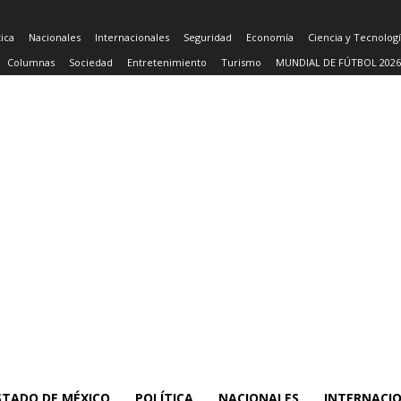
tica
Nacionales
Internacionales
Seguridad
Economía
Ciencia y Tecnolog
Columnas
Sociedad
Entretenimiento
Turismo
MUNDIAL DE FÚTBOL 2026
STADO DE MÉXICO
POLÍTICA
NACIONALES
INTERNACI