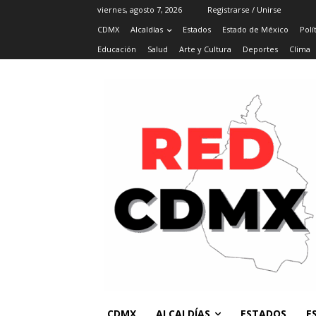
viernes, agosto 7, 2026
Registrarse / Unirse
CDMX
Alcaldías
Estados
Estado de México
Polí
Educación
Salud
Arte y Cultura
Deportes
Clima
CDMX
ALCALDÍAS
ESTADOS
E