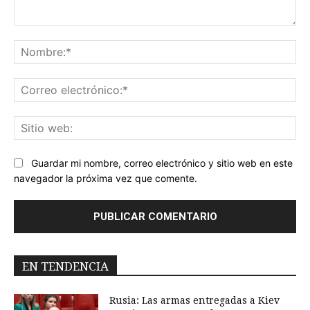
Comentario:
No
Co
ele
Sit
we
Guardar mi nombre, correo electrónico y sitio web en este
navegador la próxima vez que comente.
EN TENDENCIA
Rusia: Las armas entregadas a Kiev