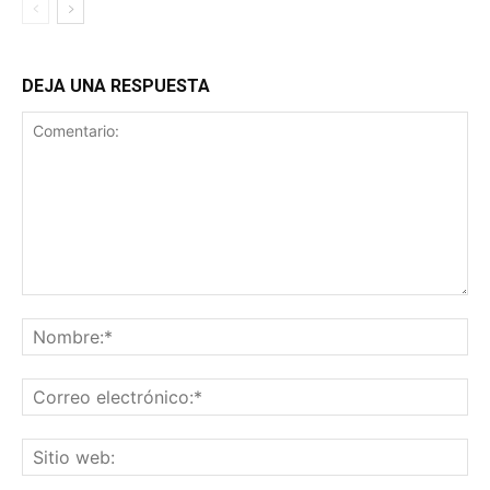
DEJA UNA RESPUESTA
Comentario:
No
Co
ele
Sit
we