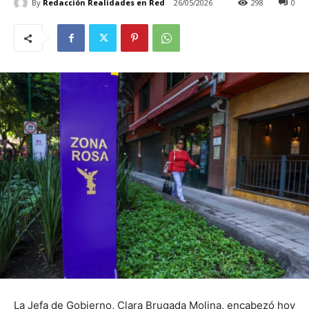
By
Redacción Realidades en Red
26/05/2026
298
0
La Jefa de Gobierno, Clara Brugada Molina, encabezó hoy