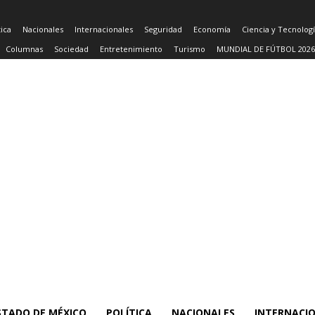
tica
Nacionales
Internacionales
Seguridad
Economía
Ciencia y Tecnolog
Columnas
Sociedad
Entretenimiento
Turismo
MUNDIAL DE FÚTBOL 2026
STADO DE MÉXICO
POLÍTICA
NACIONALES
INTERNACI