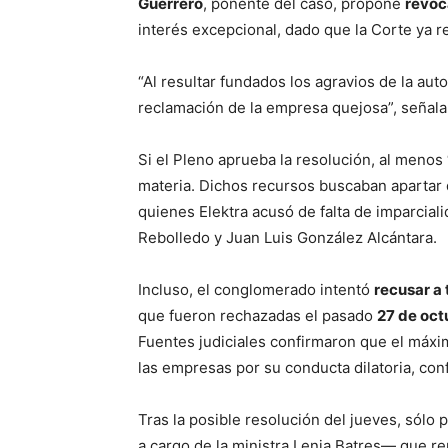
Guerrero
, ponente del caso, propone
revoc
interés excepcional, dado que la Corte ya re
“Al resultar fundados los agravios de la aut
reclamación de la empresa quejosa”, señala
Si el Pleno aprueba la resolución, al menos
materia. Dichos recursos buscaban apartar d
quienes Elektra acusó de falta de imparcia
Rebolledo y Juan Luis González Alcántara.
Incluso, el conglomerado intentó
recusar a 
que fueron rechazadas el pasado
27 de oct
Fuentes judiciales confirmaron que el máxi
las empresas por su conducta dilatoria, con
Tras la posible resolución del jueves, sólo
a cargo de la ministra Lenia Batres— que re