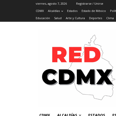
viernes, agosto 7, 2026
Registrarse / Unirse
CDMX
Alcaldías
Estados
Estado de México
Polí
Educación
Salud
Arte y Cultura
Deportes
Clima
CDMX
ALCALDÍAS
ESTADOS
E