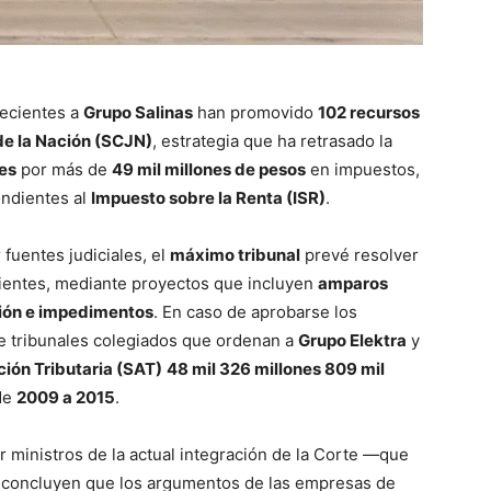
necientes a
Grupo Salinas
han promovido
102 recursos
de la Nación (SCJN)
, estrategia que ha retrasado la
les
por más de
49 mil millones de pesos
en impuestos,
ondientes al
Impuesto sobre la Renta (ISR)
.
fuentes judiciales, el
máximo tribunal
prevé resolver
entes, mediante proyectos que incluyen
amparos
ción e impedimentos
. En caso de aprobarse los
de tribunales colegiados que ordenan a
Grupo Elektra
y
ción Tributaria (SAT)
48 mil 326 millones 809 mil
 de
2009 a 2015
.
 ministros de la actual integración de la Corte —que
concluyen que los argumentos de las empresas de