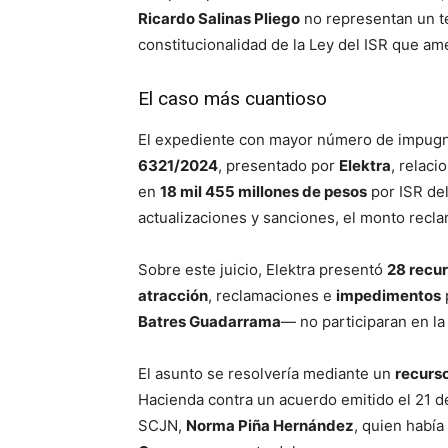
Ricardo Salinas Pliego
no representan un te
constitucionalidad de la Ley del ISR que amer
El caso más cuantioso
El expediente con mayor número de impug
6321/2024
, presentado por
Elektra
, relaci
en
18 mil 455 millones de pesos
por ISR de
actualizaciones y sanciones, el monto rec
Sobre este juicio, Elektra presentó
28 recu
atracción
, reclamaciones e
impedimentos
Batres Guadarrama
— no participaran en la
El asunto se resolvería mediante un
recurs
Hacienda contra un acuerdo emitido el 21 d
SCJN,
Norma Piña Hernández
, quien había