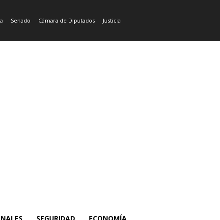
ía
Senado
Cámara de Diputados
Justicia
ONALES
SEGURIDAD
ECONOMÍA