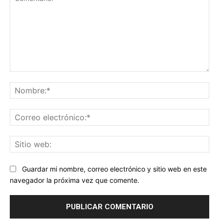
Comentario:
No
Co
ele
Sit
we
Guardar mi nombre, correo electrónico y sitio web en este
navegador la próxima vez que comente.