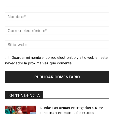
Comentario:
No
Co
ele
Sit
we
Guardar mi nombre, correo electrónico y sitio web en este
navegador la próxima vez que comente.
EN TENDENCIA
Rusia: Las armas entregadas a Kiev
terminan en manos de grupos