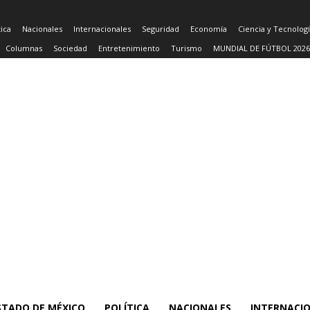
tica
Nacionales
Internacionales
Seguridad
Economía
Ciencia y Tecnolog
Columnas
Sociedad
Entretenimiento
Turismo
MUNDIAL DE FÚTBOL 2026
STADO DE MÉXICO
POLÍTICA
NACIONALES
INTERNACI