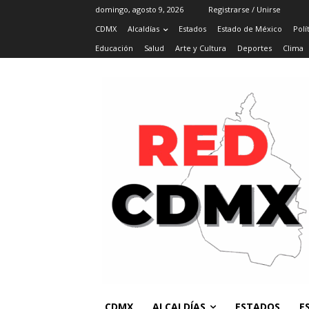
domingo, agosto 9, 2026
Registrarse / Unirse
CDMX
Alcaldías
Estados
Estado de México
Polí
Educación
Salud
Arte y Cultura
Deportes
Clima
CDMX
ALCALDÍAS
ESTADOS
E