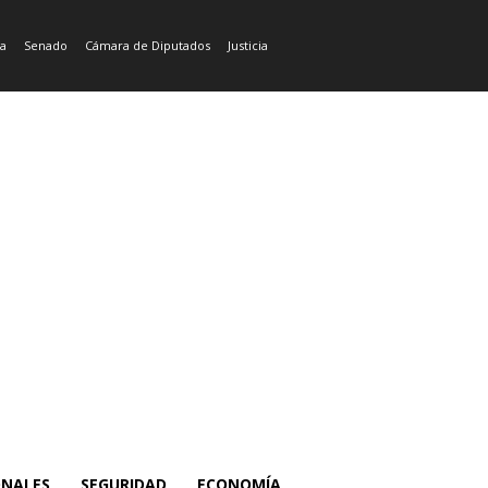
ía
Senado
Cámara de Diputados
Justicia
ONALES
SEGURIDAD
ECONOMÍA