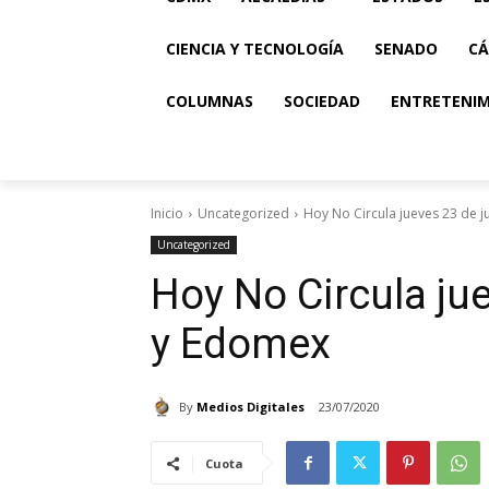
CIENCIA Y TECNOLOGÍA
SENADO
CÁ
COLUMNAS
SOCIEDAD
ENTRETENI
Inicio
Uncategorized
Hoy No Circula jueves 23 de 
Uncategorized
Hoy No Circula ju
y Edomex
By
Medios Digitales
23/07/2020
Cuota