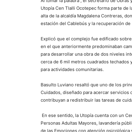
Al tomar la palabra , el secretario de Obras
Utopía Cen Tlalli Ocotepec forma parte de l
alta de la alcaldía Magdalena Contreras, do
estación del Cablebús y la recuperación de
Explicó que el complejo fue edificado sobr
en el que anteriormente predominaban camp
para desarrollar una obra de dos niveles in
cerca de 6 mil metros cuadrados techados 
para actividades comunitarias.
Basulto Luviano resaltó que uno de los prin
Cuidados, diseñado para acercar servicios qu
contribuyan a redistribuir las tareas de cuid
En ese sentido, la Utopía cuenta con un Cen
Personas Adultas Mayores, lavandería públ
de las Emociones con atención psicológica y