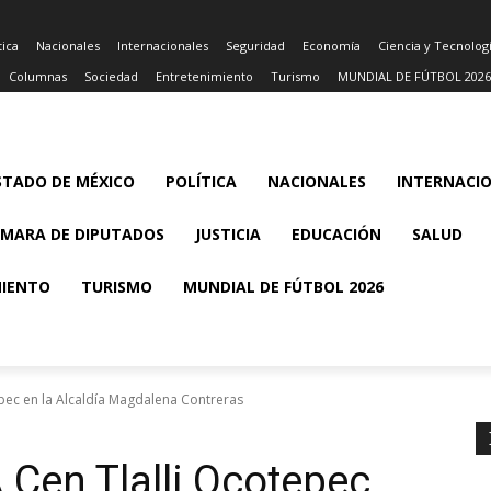
tica
Nacionales
Internacionales
Seguridad
Economía
Ciencia y Tecnolog
Columnas
Sociedad
Entretenimiento
Turismo
MUNDIAL DE FÚTBOL 2026
STADO DE MÉXICO
POLÍTICA
NACIONALES
INTERNACI
MARA DE DIPUTADOS
JUSTICIA
EDUCACIÓN
SALUD
MIENTO
TURISMO
MUNDIAL DE FÚTBOL 2026
pec en la Alcaldía Magdalena Contreras
Cen Tlalli Ocotepec