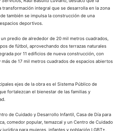
 y Servicios, Raúl Basulto Luviano, destacó que la
a transformación integral que se desarrolla en la zona
nde también se impulsa la construcción de una
 espacios deportivos.
e un predio de alrededor de 20 mil metros cuadrados,
os de fútbol, aprovechando dos terrazas naturales
tegrada por 11 edificios de nueva construcción, con
y más de 17 mil metros cuadrados de espacios abiertos
cipales ejes de la obra es el Sistema Público de
e fortalezcan el bienestar de las familias y
ad.
tro de Cuidado y Desarrollo Infantil, Casa de Día para
ica, comedor popular, temazcal y un Centro de Cuidado
 jurídica para mujeres, infantes y población LGBT+,