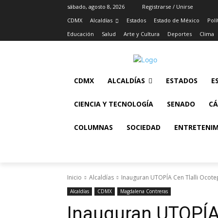
sábado, agosto 8, 2026
Registrarse / Unirse
CDMX
Alcaldías
Estados
Estado de México
Polí
Educación
Salud
Arte y Cultura
Deportes
Clima
CDMX
ALCALDÍAS
ESTADOS
E
CIENCIA Y TECNOLOGÍA
SENADO
CÁ
COLUMNAS
SOCIEDAD
ENTRETENI
Inicio
Alcaldías
Inauguran UTOPÍA Cen Tlalli Ocote
Alcaldías
CDMX
Magdalena Contreras
Inauguran UTOPÍA 