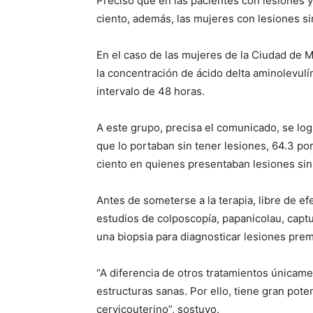
Precisó que en las pacientes con lesiones y
ciento, además, las mujeres con lesiones si
En el caso de las mujeres de la Ciudad de Mé
la concentración de ácido delta aminolevulí
intervalo de 48 horas.
A este grupo, precisa el comunicado, se log
que lo portaban sin tener lesiones, 64.3 po
ciento en quienes presentaban lesiones si
Antes de someterse a la terapia, libre de ef
estudios de colposcopía, papanicolau, capt
una biopsia para diagnosticar lesiones pre
“A diferencia de otros tratamientos únicame
estructuras sanas. Por ello, tiene gran pote
cervicouterino”, sostuvo.