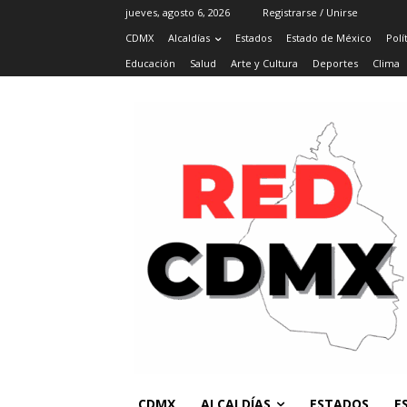
jueves, agosto 6, 2026
Registrarse / Unirse
CDMX
Alcaldías
Estados
Estado de México
Polí
Educación
Salud
Arte y Cultura
Deportes
Clima
CDMX
ALCALDÍAS
ESTADOS
E