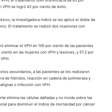
 VPH, el tratamiento tuvo una eficacia de 85 por
n VPH se logró 42 por ciento de éxito.
xico, la investigadora indicó se les aplicó el doble de
nico. El tratamiento se realizó dos ocasiones con
ró eliminar el VPH en 100 por ciento de las pacientes
r ciento en las mujeres con VPH y lesiones, y 57.2 por
n VPH.
ectos secundarios, a las pacientes se les realizaron
ura de híbridos, reacción en cadena de polimerasa y
malignas o infección con VPH.
nte elimina las células dañadas y no incide sobre las
ncial para disminuir el índice de mortandad por cáncer