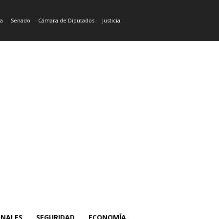
ía
Senado
Cámara de Diputados
Justicia
ONALES
SEGURIDAD
ECONOMÍA