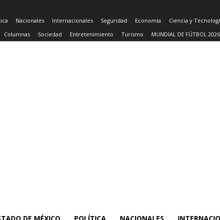
tica
Nacionales
Internacionales
Seguridad
Economía
Ciencia y Tecnolog
Columnas
Sociedad
Entretenimiento
Turismo
MUNDIAL DE FÚTBOL 2026
STADO DE MÉXICO
POLÍTICA
NACIONALES
INTERNACI