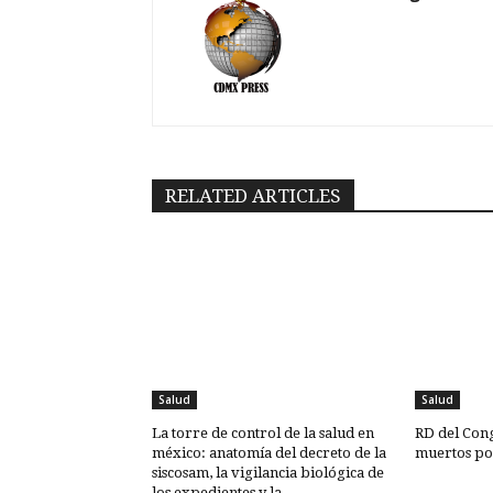
RELATED ARTICLES
Salud
Salud
La torre de control de la salud en
RD del Cong
méxico: anatomía del decreto de la
muertos po
siscosam, la vigilancia biológica de
los expedientes y la