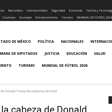
tica
Nacionales
Internacionales
Seguridad
Economía
Ciencia y Tecnolog
Columnas
Sociedad
Entretenimiento
Turismo
MUNDIAL DE FÚTBOL 2026
STADO DE MÉXICO
POLÍTICA
NACIONALES
INTERNACI
MARA DE DIPUTADOS
JUSTICIA
EDUCACIÓN
SALUD
MIENTO
TURISMO
MUNDIAL DE FÚTBOL 2026
eza de Donald Trump Recompensa 80 mdd
a la cabeza de Donald