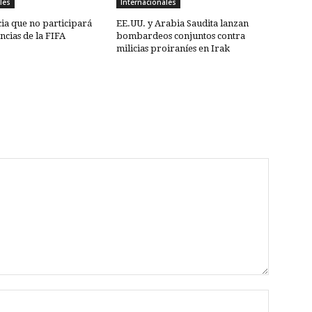
les
Internacionales
ia que no participará
EE.UU. y Arabia Saudita lanzan
cias de la FIFA
bombardeos conjuntos contra
milicias proiraníes en Irak
Nombre: