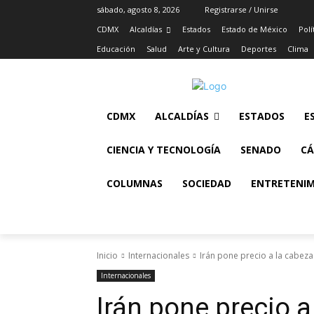
sábado, agosto 8, 2026
Registrarse / Unirse
CDMX
Alcaldías
Estados
Estado de México
Polí
Educación
Salud
Arte y Cultura
Deportes
Clima
CDMX
ALCALDÍAS
ESTADOS
E
CIENCIA Y TECNOLOGÍA
SENADO
CÁ
COLUMNAS
SOCIEDAD
ENTRETENI
Inicio
Internacionales
Irán pone precio a la cab
Internacionales
Irán pone precio 