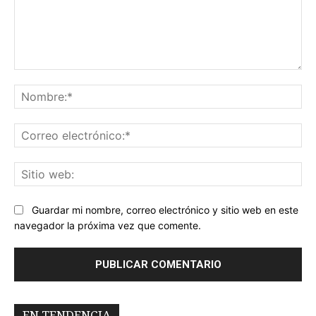
Comentario:
No
Co
ele
Sit
we
Guardar mi nombre, correo electrónico y sitio web en este
navegador la próxima vez que comente.
EN TENDENCIA