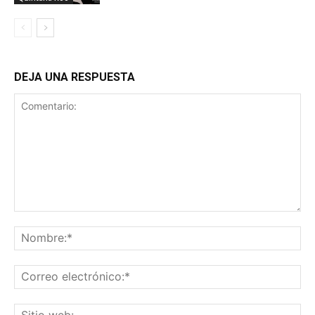
DEJA UNA RESPUESTA
Comentario:
No
Co
ele
Sit