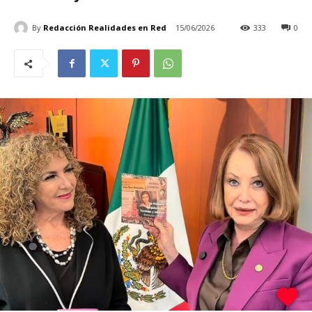
By
Redacción Realidades en Red
15/06/2026
333
0