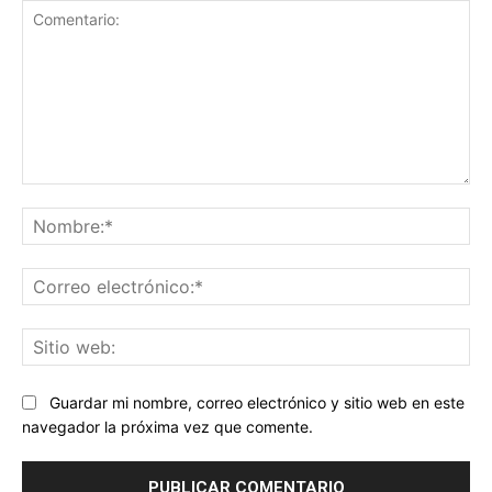
Comentario:
No
Co
ele
Sit
we
Guardar mi nombre, correo electrónico y sitio web en este
navegador la próxima vez que comente.