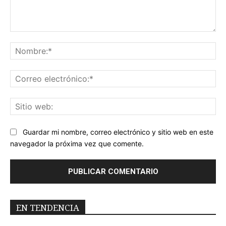
Comentario:
No
Co
ele
Sit
we
Guardar mi nombre, correo electrónico y sitio web en este
navegador la próxima vez que comente.
EN TENDENCIA