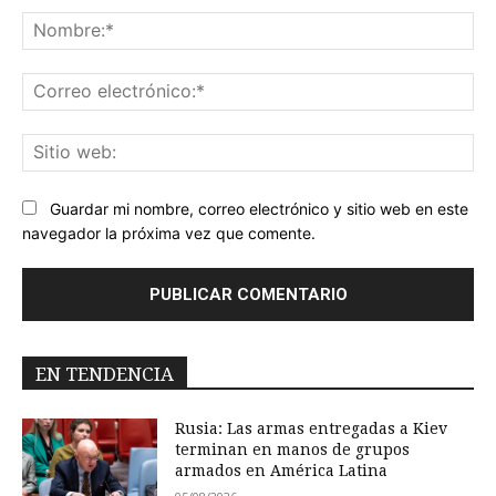
No
Co
ele
Sit
we
Guardar mi nombre, correo electrónico y sitio web en este
navegador la próxima vez que comente.
EN TENDENCIA
Rusia: Las armas entregadas a Kiev
terminan en manos de grupos
armados en América Latina