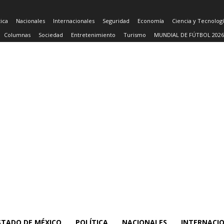
tica
Nacionales
Internacionales
Seguridad
Economía
Ciencia y Tecnolog
Columnas
Sociedad
Entretenimiento
Turismo
MUNDIAL DE FÚTBOL 2026
STADO DE MÉXICO
POLÍTICA
NACIONALES
INTERNACI