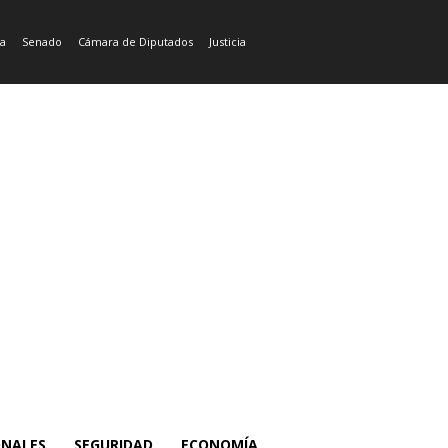
ía
Senado
Cámara de Diputados
Justicia
ONALES
SEGURIDAD
ECONOMÍA