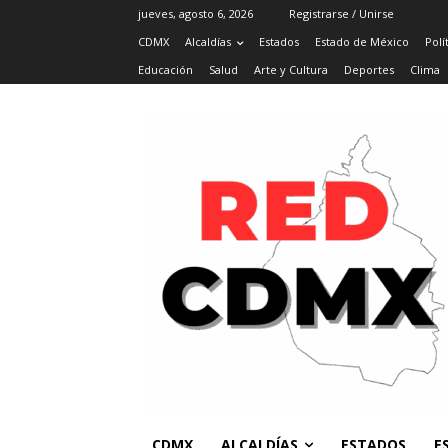
jueves, agosto 6, 2026
Registrarse / Unirse
CDMX
Alcaldías
Estados
Estado de México
Polí
Educación
Salud
Arte y Cultura
Deportes
Clima
CDMX
ALCALDÍAS
ESTADOS
E