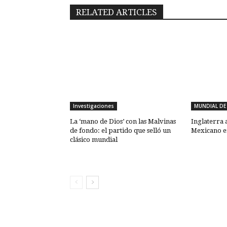
RELATED ARTICLES
Investigaciones
MUNDIAL DE
La ‘mano de Dios’ con las Malvinas
Inglaterra 
de fondo: el partido que selló un
Mexicano e
clásico mundial