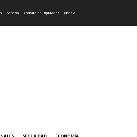
ía
Senado
Cámara de Diputados
Justicia
ONALES
SEGURIDAD
ECONOMÍA