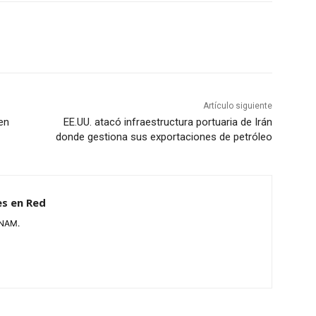
Artículo siguiente
en
EE.UU. atacó infraestructura portuaria de Irán
donde gestiona sus exportaciones de petróleo
es en Red
UNAM.