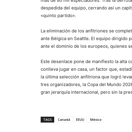
más de 80 mil espectadores. Tras la derrota,
despedida del equipo, cerrando así un capítu
«quinto partido».
La eliminación de los anfitriones se comple
ante Bélgica en Seattle. El equipo dirigido
ante el dominio de los europeos, quienes se
Este desenlace pone de manifiesto la alta c
conlleva jugar en casa, un factor que, esta
la última selección anfitriona que logró leva
tres organizadores, la Copa del Mundo 2026
gran jerarquía internacional, pero sin la pr
TAGS
Canadá
EEUU
México