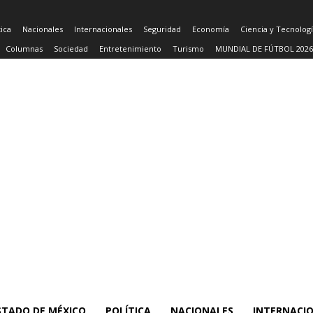
tica
Nacionales
Internacionales
Seguridad
Economía
Ciencia y Tecnolog
Columnas
Sociedad
Entretenimiento
Turismo
MUNDIAL DE FÚTBOL 2026
STADO DE MÉXICO
POLÍTICA
NACIONALES
INTERNACI