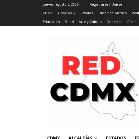
jueves, agosto 6, 2026
Registrarse / Unirse
CDMX
Alcaldías
Estados
Estado de México
Polí
Educación
Salud
Arte y Cultura
Deportes
Clima
CDMX
ALCALDÍAS
ESTADOS
E