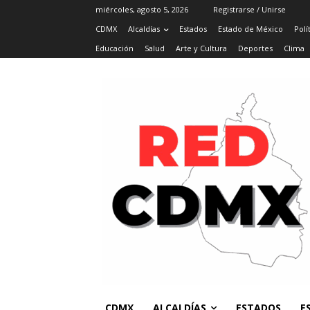
miércoles, agosto 5, 2026
Registrarse / Unirse
CDMX
Alcaldías
Estados
Estado de México
Polí
Educación
Salud
Arte y Cultura
Deportes
Clima
CDMX
ALCALDÍAS
ESTADOS
E