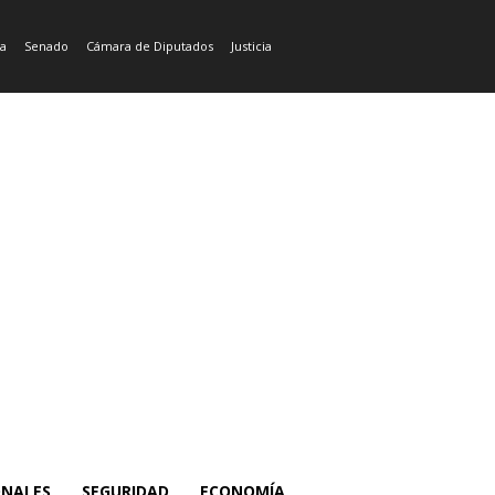
ía
Senado
Cámara de Diputados
Justicia
ONALES
SEGURIDAD
ECONOMÍA