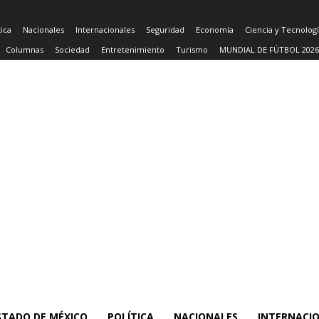
tica
Nacionales
Internacionales
Seguridad
Economía
Ciencia y Tecnolog
Columnas
Sociedad
Entretenimiento
Turismo
MUNDIAL DE FÚTBOL 2026
STADO DE MÉXICO
POLÍTICA
NACIONALES
INTERNACI