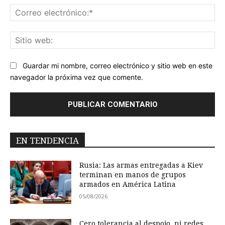
Co
ele
Sit
we
Guardar mi nombre, correo electrónico y sitio web en este
navegador la próxima vez que comente.
EN TENDENCIA
Rusia: Las armas entregadas a Kiev
terminan en manos de grupos
armados en América Latina
05/08/2026
Cero tolerancia al despojo, ni redes,