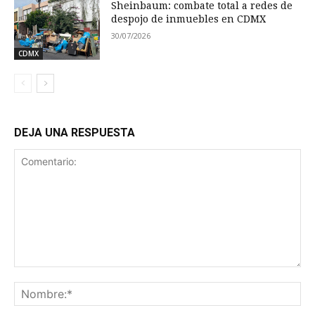
Sheinbaum: combate total a redes de
despojo de inmuebles en CDMX
30/07/2026
CDMX
DEJA UNA RESPUESTA
Comentario:
No