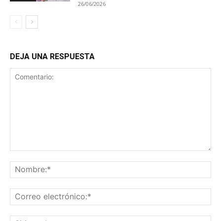
26/06/2026
DEJA UNA RESPUESTA
Comentario:
No
Co
ele
Sit