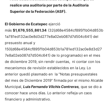
realice una auditoria por parte de la Auditoria
Superior de la Federación (ASF).
El Gobierno de Ecatepec
ejerció
más
$1,676,555,861.34
(32{d68e4584cf895f1b04d853b
1a781ed132ac0e8d3d277e8a02eb087d7d504c641} del
presuesto anual y
150{d68e4584cf895f1b04d853b1a781ed132ac0e8d3d27
7e8a02eb087d7d504c641} de lo programado) en el mes
de diciembre 2019, sin rendir cuentas, ni contar con los
mecanismos de revisión establecidos en la Ley. Lo
anterior quedó plasmado en la “Notas presupuestales
del mes de Diciembre 2019” firmada por el mismo Alcalde
Municipal,
Luis Fernando Vilchis Contreras,
que se dio a
conocer hace unos días. Lo anterior refleja un caos
financiero y administrativo.