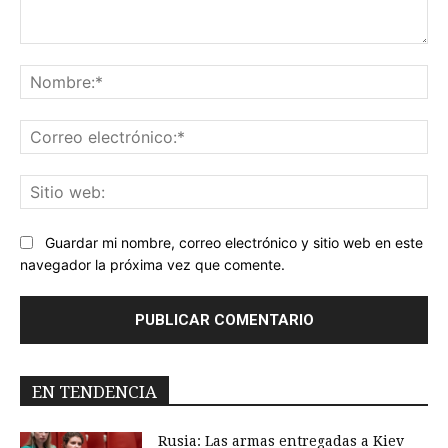
Comentario:
No
Co
ele
Sit
we
Guardar mi nombre, correo electrónico y sitio web en este
navegador la próxima vez que comente.
EN TENDENCIA
Rusia: Las armas entregadas a Kiev