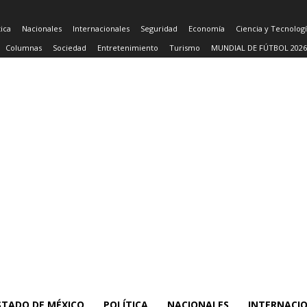
tica
Nacionales
Internacionales
Seguridad
Economía
Ciencia y Tecnolog
Columnas
Sociedad
Entretenimiento
Turismo
MUNDIAL DE FÚTBOL 2026
STADO DE MÉXICO
POLÍTICA
NACIONALES
INTERNACI