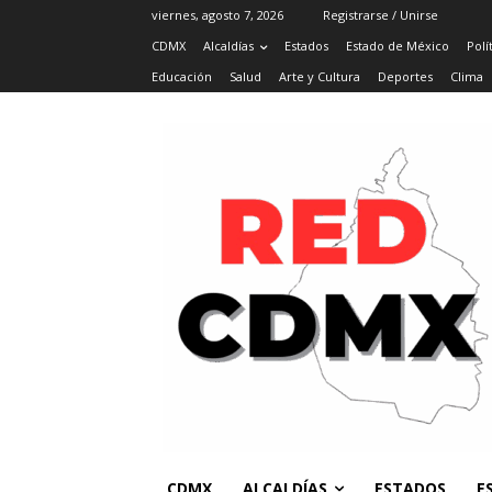
viernes, agosto 7, 2026
Registrarse / Unirse
CDMX
Alcaldías
Estados
Estado de México
Polí
Educación
Salud
Arte y Cultura
Deportes
Clima
CDMX
ALCALDÍAS
ESTADOS
E