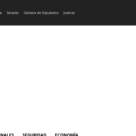
ía
Senado
Cámara de Diputados
Justicia
ONALES
SEGURIDAD
ECONOMÍA