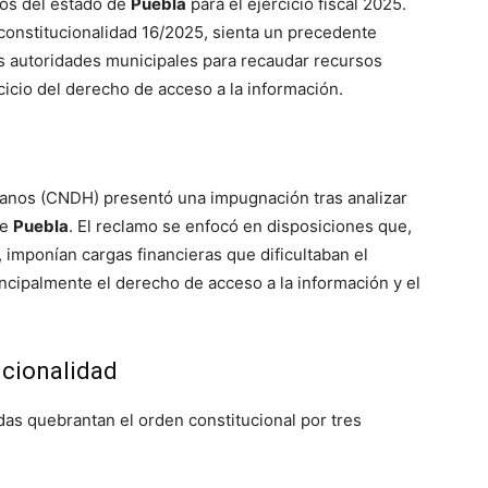
ios del estado de
Puebla
para el ejercicio fiscal 2025
.
nconstitucionalidad 16/2025, sienta un precedente
as autoridades municipales para recaudar recursos
rcicio del derecho de acceso a la información
.
anos (CNDH) presentó una impugnación tras analizar
de
Puebla
. El reclamo se enfocó en disposiciones que,
 imponían cargas financieras que dificultaban el
ncipalmente el derecho de acceso a la información y el
tucionalidad
das quebrantan el orden constitucional por tres