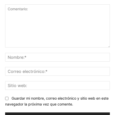
Comentario:
No
Co
ele
Sit
we
Guardar mi nombre, correo electrónico y sitio web en este
navegador la próxima vez que comente.