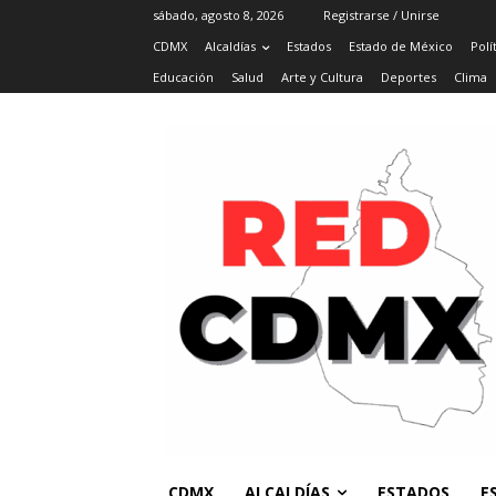
sábado, agosto 8, 2026
Registrarse / Unirse
CDMX
Alcaldías
Estados
Estado de México
Polí
Educación
Salud
Arte y Cultura
Deportes
Clima
CDMX
ALCALDÍAS
ESTADOS
E