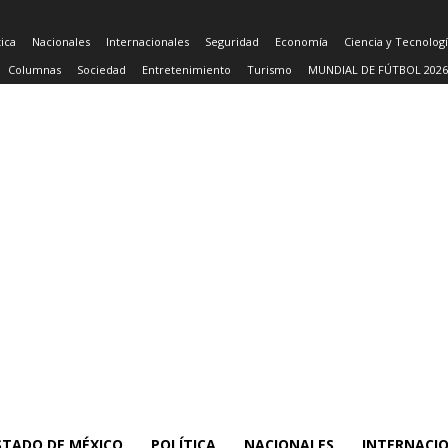
tica
Nacionales
Internacionales
Seguridad
Economía
Ciencia y Tecnolog
Columnas
Sociedad
Entretenimiento
Turismo
MUNDIAL DE FÚTBOL 2026
STADO DE MÉXICO
POLÍTICA
NACIONALES
INTERNACI