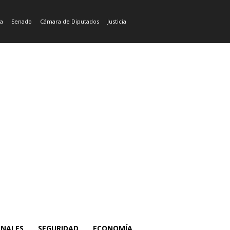
ía
Senado
Cámara de Diputados
Justicia
ONALES
SEGURIDAD
ECONOMÍA