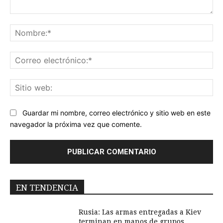
Comentario:
No
Co
ele
Sit
we
Guardar mi nombre, correo electrónico y sitio web en este
navegador la próxima vez que comente.
EN TENDENCIA
Rusia: Las armas entregadas a Kiev
terminan en manos de grupos