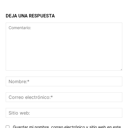
DEJA UNA RESPUESTA
Comentario:
No
Co
ele
Sit
we
Guardar mi nombre, correo electrónico y sitio web en este