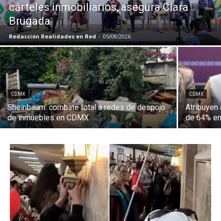
cárteles inmobiliarios, asegura Clara
Brugada
Redacción Realidades en Red
-
05/08/2026
CDMX
CDMX
Sheinbaum: combate total a redes de despojo
Atribuyen 
de inmuebles en CDMX
de 64% en