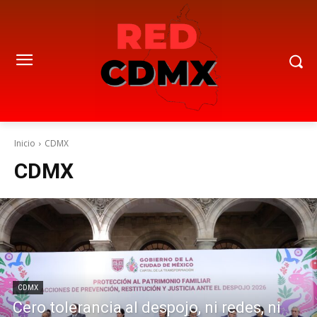
Inicio
CDMX
CDMX
CDMX
Cero tolerancia al despojo, ni redes, ni