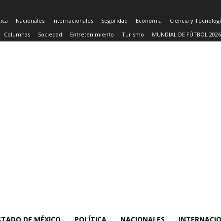
tica
Nacionales
Internacionales
Seguridad
Economía
Ciencia y Tecnolog
Columnas
Sociedad
Entretenimiento
Turismo
MUNDIAL DE FÚTBOL 2026
STADO DE MÉXICO
POLÍTICA
NACIONALES
INTERNACI