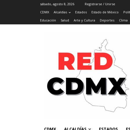
sábado, agosto 8, 2026
Registrarse / Unirse
CDMX
Alcaldías
Estados
Estado de México
Polí
Educación
Salud
Arte y Cultura
Deportes
Clima
CDMX
ALCALDÍAS
ESTADOS
E