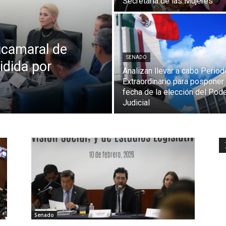
Secretaría de las Mujeres
Bicamaral de
SENADO
idida por
Analizan llevar a cabo Period
Extraordinario para posponer 
fecha de la elección del Pod
Judicial
Senado