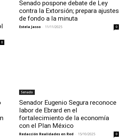
Senado pospone debate de Ley
contra la Extorsión; prepara ajustes
de fondo a la minuta
ol
Estela Jasso
-
11/11/2025
0
0
Senado
ó
Senador Eugenio Segura reconoce
labor de Ebrard en el
en
fortalecimiento de la economía
con el Plan México
Redacción Realidades en Red
-
15/10/2025
0