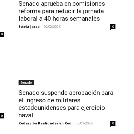
Senado aprueba en comisiones
reforma para reducir la jornada
laboral a 40 horas semanales
Estela Jasso
-
10/02/2026
0
0
Senado
Senado suspende aprobación para
s
el ingreso de militares
estadounidenses para ejercicio
naval
0
Redacción Realidades en Red
-
05/01/2026
0