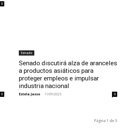
0
Senado
Senado discutirá alza de aranceles
a productos asiáticos para
proteger empleos e impulsar
industria nacional
Estela Jasso
-
11/09/2025
0
0
Página 1 de 5