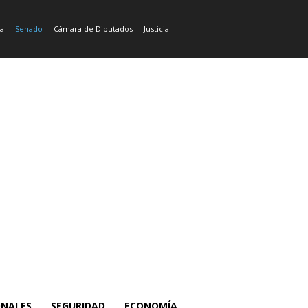
ía
Senado
Cámara de Diputados
Justicia
ONALES
SEGURIDAD
ECONOMÍA