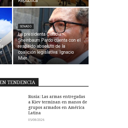
República
SENADO
La presidenta Claudia
o
Sheinbaum Pardo cuenta con el
la
respaldo absoluto de la
er
coalición legislativa: Ignacio
Mier
EN TENDENCIA
Rusia: Las armas entregadas
a Kiev terminan en manos de
grupos armados en América
Latina
05/08/2026