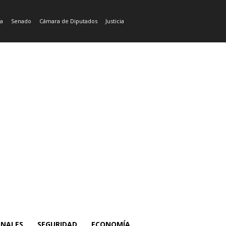
ía
Senado
Cámara de Diputados
Justicia
ONALES
SEGURIDAD
ECONOMÍA