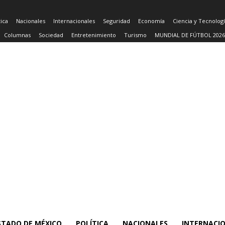
tica
Nacionales
Internacionales
Seguridad
Economía
Ciencia y Tecnolog
Columnas
Sociedad
Entretenimiento
Turismo
MUNDIAL DE FÚTBOL 2026
STADO DE MÉXICO
POLÍTICA
NACIONALES
INTERNACI