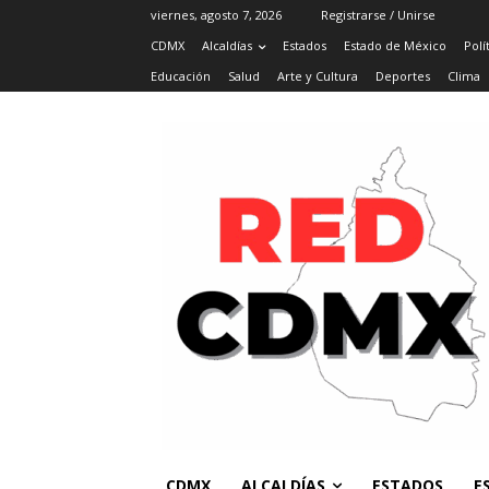
viernes, agosto 7, 2026
Registrarse / Unirse
CDMX
Alcaldías
Estados
Estado de México
Polí
Educación
Salud
Arte y Cultura
Deportes
Clima
CDMX
ALCALDÍAS
ESTADOS
E