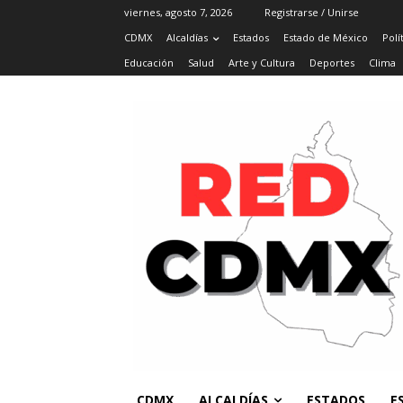
viernes, agosto 7, 2026
Registrarse / Unirse
CDMX
Alcaldías
Estados
Estado de México
Polí
Educación
Salud
Arte y Cultura
Deportes
Clima
CDMX
ALCALDÍAS
ESTADOS
E