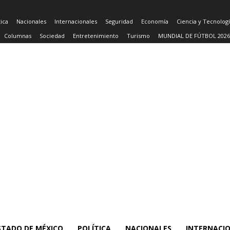
tica
Nacionales
Internacionales
Seguridad
Economía
Ciencia y Tecnolog
Columnas
Sociedad
Entretenimiento
Turismo
MUNDIAL DE FÚTBOL 2026
STADO DE MÉXICO
POLÍTICA
NACIONALES
INTERNACI