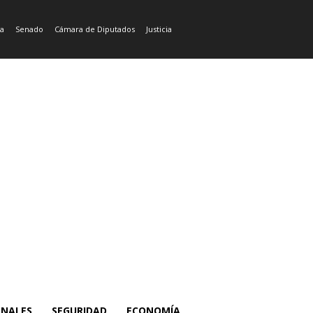
ía
Senado
Cámara de Diputados
Justicia
ONALES
SEGURIDAD
ECONOMÍA