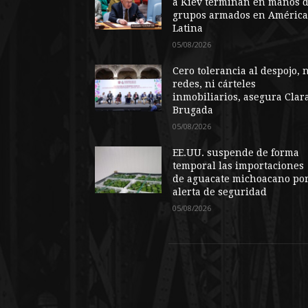
a Kiev terminan en manos 
grupos armados en Améric
Latina
05/08/2026
Cero tolerancia al despojo, 
redes, ni cárteles
inmobiliarios, asegura Clar
Brugada
05/08/2026
EE.UU. suspende de forma
temporal las importaciones
de aguacate michoacano po
alerta de seguridad
05/08/2026