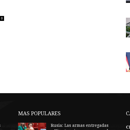
0
MAS POPULARES
C
s
Rusia: Las armas entregadas
C