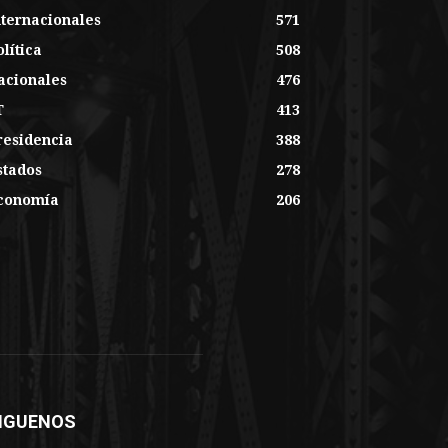
nternacionales
571
lítica
508
acionales
476
T
413
residencia
388
stados
278
conomía
206
IGUENOS