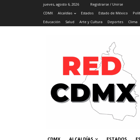
jueves, agosto 6, 2026
Registrarse / Unirse
CDMX
Alcaldías
Estados
Estado de México
Polí
Educación
Salud
Arte y Cultura
Deportes
Clima
CDMX
ALCALDÍAS
ESTADOS
E