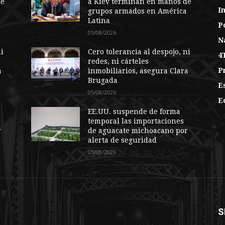
de
a Kiev terminan en manos de
I
a
grupos armados en América
Latina
Po
05/08/2026
N
ni
Cero tolerancia al despojo, ni
4
redes, ni cárteles
P
a
inmobiliarios, asegura Clara
Brugada
E
05/08/2026
E
EE.UU. suspende de forma
temporal las importaciones
r
de aguacate michoacano por
alerta de seguridad
05/08/2026
S