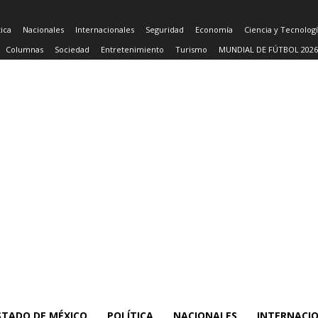
tica
Nacionales
Internacionales
Seguridad
Economía
Ciencia y Tecnolog
Columnas
Sociedad
Entretenimiento
Turismo
MUNDIAL DE FÚTBOL 2026
STADO DE MÉXICO
POLÍTICA
NACIONALES
INTERNACI