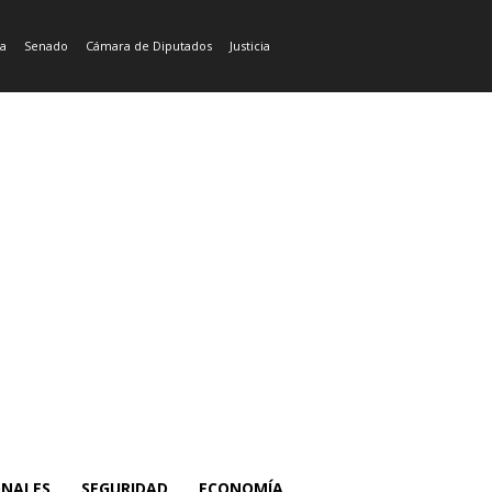
ía
Senado
Cámara de Diputados
Justicia
ONALES
SEGURIDAD
ECONOMÍA