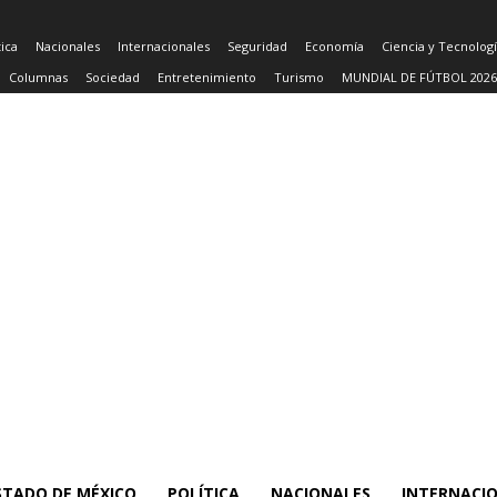
tica
Nacionales
Internacionales
Seguridad
Economía
Ciencia y Tecnolog
Columnas
Sociedad
Entretenimiento
Turismo
MUNDIAL DE FÚTBOL 2026
STADO DE MÉXICO
POLÍTICA
NACIONALES
INTERNACI