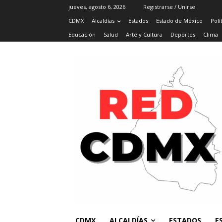
jueves, agosto 6, 2026
Registrarse / Unirse
CDMX
Alcaldías
Estados
Estado de México
Polí
Educación
Salud
Arte y Cultura
Deportes
Clima
CDMX
ALCALDÍAS
ESTADOS
E