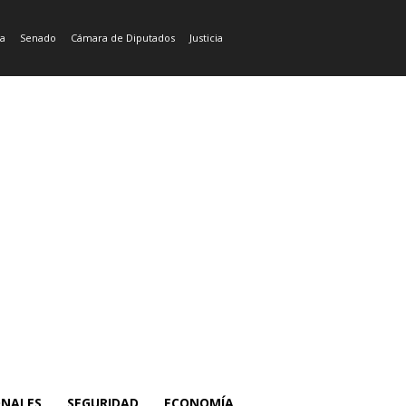
ía
Senado
Cámara de Diputados
Justicia
ONALES
SEGURIDAD
ECONOMÍA