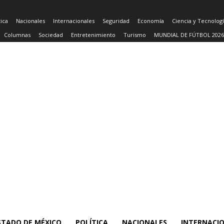
tica
Nacionales
Internacionales
Seguridad
Economía
Ciencia y Tecnolog
Columnas
Sociedad
Entretenimiento
Turismo
MUNDIAL DE FÚTBOL 2026
STADO DE MÉXICO
POLÍTICA
NACIONALES
INTERNACI