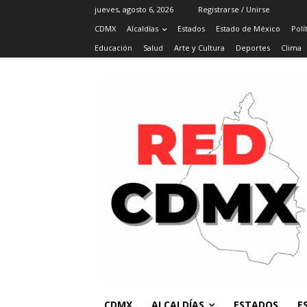
jueves, agosto 6, 2026
Registrarse / Unirse
CDMX
Alcaldías
Estados
Estado de México
Polí
Educación
Salud
Arte y Cultura
Deportes
Clima
CDMX
ALCALDÍAS
ESTADOS
E