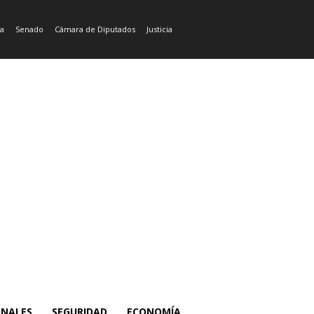
ía
Senado
Cámara de Diputados
Justicia
ONALES
SEGURIDAD
ECONOMÍA