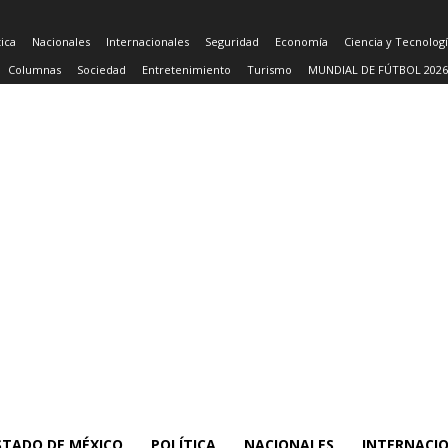
tica
Nacionales
Internacionales
Seguridad
Economía
Ciencia y Tecnolog
Columnas
Sociedad
Entretenimiento
Turismo
MUNDIAL DE FÚTBOL 2026
STADO DE MÉXICO
POLÍTICA
NACIONALES
INTERNACI