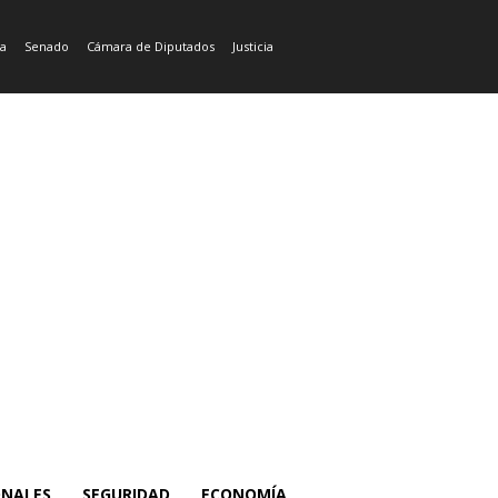
ía
Senado
Cámara de Diputados
Justicia
ONALES
SEGURIDAD
ECONOMÍA