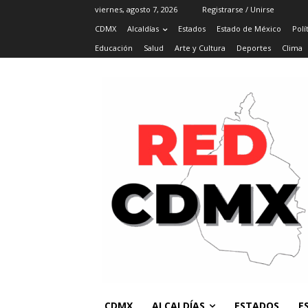
viernes, agosto 7, 2026
Registrarse / Unirse
CDMX
Alcaldías
Estados
Estado de México
Polí
Educación
Salud
Arte y Cultura
Deportes
Clima
CDMX
ALCALDÍAS
ESTADOS
E